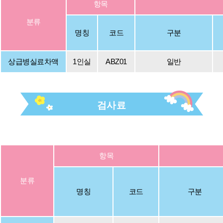
항목
분류
명칭
코드
구분
상급병실료차액
1인실
ABZ01
일반
검사료
항목
분류
명칭
코드
구분