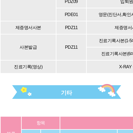
PDZ09
입퇴
PDE01
영문(진단서,확인
제증명서사본
PDZ11
제증명서
진료기록사본(1-5
사본발급
PDZ11
진료기록사본(6
진료기록(영상)
X-RA
기타
항목