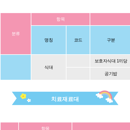
항목
분류
명칭
코드
구분
보호자식대 1끼당
식대
공기밥
치료재료대
항목