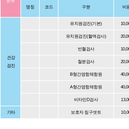
분류
명칭
코드
구분
비
유치원검진(기본)
10,0
유치원검진(혈액검사)
20,0
빈혈검사
10,0
건강
철분검사
20,0
검진
B형간염항체항원
40,0
A형간염항체항원
40,0
비타민D검사
13,0
기타
보호자 침구셋트
10,0