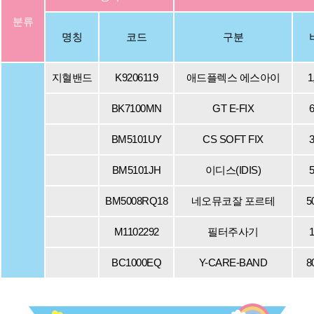
분류
명칭
코드
구분
지혈밴드
K9206119
애드플렉스 에스아이
1
BK7100MN
GT E-FIX
6
BM5101UY
CS SOFT FIX
3
BM5101JH
이디스(IDIS)
5
BM5008RQ18
네오뮤코잘 포르테
5
M1102292
필터주사기
1
BC1000EQ
Y-CARE-BAND
8