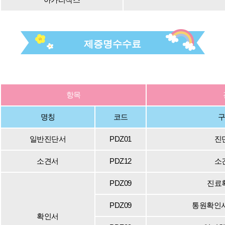
제증명수수료
항목
명칭
코드
일반진단서
PDZ01
진
소견서
PDZ12
소
PDZ09
진료
PDZ09
통원확인서
확인서